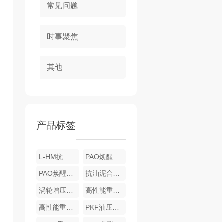
常见问题
时事聚焦
其他
产品标签
L-HM抗磨液压油
PAO焕醒版合成技术汽油机油
PAO焕醒版全合成机油
抗油泥合成汽油机油
涡轮增压专用全合成机油
高性能重载燃气发动机油
高性能重负荷齿轮油
PKF油压版重负荷柴油机油