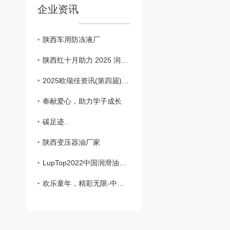
企业资讯
陕西车用防冻液厂
陕西红十月助力 2025 润滑智库论坛：润无止境，智启新势谋发展
2025欧瑞佳资讯(第四届) 西安润滑油产业发展会议润滑油企业参观交流行-陕西红十月发展有限公司！
奉献爱心，助力学子成长
碳足迹..
陕西变压器油厂家
LupTop2022中国润滑油行业自主品牌十强
欢乐童年，精彩无限-中华..传统文化进校园活动