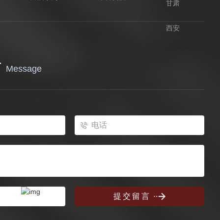
甘肃
西安
言
Message
提
交
留
言