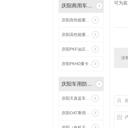
可为装
庆阳商用车版润滑油
庆阳高性能重载燃气发动机油
庆阳高性能重负荷齿轮油
庆阳PKF油压版重负荷柴油机油
没
庆阳PKHD重卡合成机油
庆阳车用防冻液系列
庆阳天真蓝车用尿素
庆阳OAT乘用车冷却液
庆阳（有机王）高清版重负荷合成冷却液