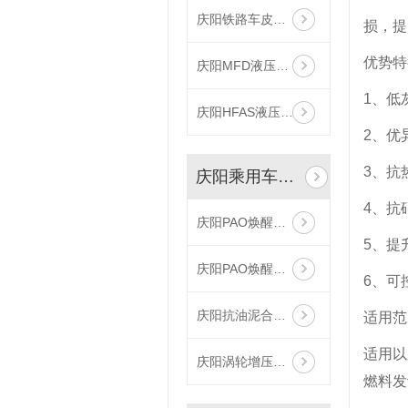
庆阳铁路车皮防冻液
损，提
优势特
庆阳MFD液压支架防冻液
1、低
庆阳HFAS液压支架浓缩液
2、优
3、抗
庆阳乘用车版润滑油
4、抗
庆阳PAO焕醒版合成技术汽油机油
5、提
庆阳PAO焕醒版全合成机油
6、可
庆阳抗油泥合成汽油机油
适用范
适用以
庆阳涡轮增压专用全合成机油
燃料发