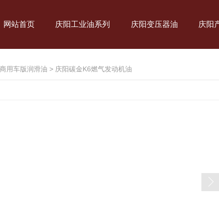
网站首页
庆阳工业油系列
庆阳变压器油
庆阳
商用车版润滑油
>
庆阳碳金K6燃气发动机油