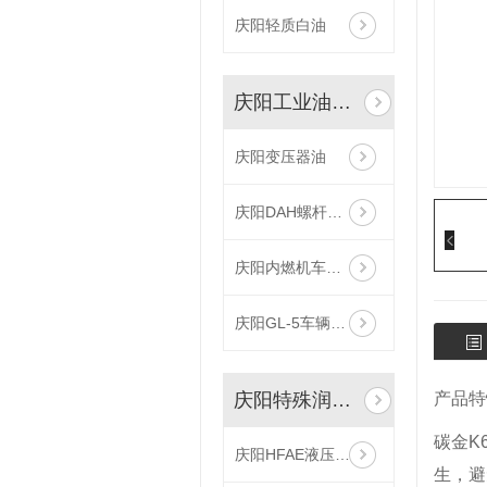
庆阳轻质白油
庆阳工业油系列
庆阳变压器油
庆阳DAH螺杆式空气压缩机油
庆阳内燃机车五代油
庆阳GL-5车辆齿轮油
庆阳特殊润滑油系列
产品特
碳金K
庆阳HFAE液压支架乳化油
生，避